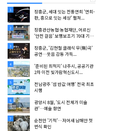
1
장흥군, 세대 잇는 전통연희 '연희-
판, 흥으로 잇는 세상' 펼쳐...
2
장흥관산농협·농협재단, 어르신
'안전 걸음' 보행보조기 70대 기
탁...
3
장흥군, '김현철 클래식 무(無)곡'
공연…웃음 감동 가득...
4
'준비된 최적지' 나주시, 공공기관
2차 이전 빛가람혁신도시...
5
전남광주 '섬 반값 여행' 전국 최초
시행
6
광양시 8월, '도시 전체가 미술
관'…예술 향연
7
순천만 '기적'…저어새 남해안 첫
번식 확인