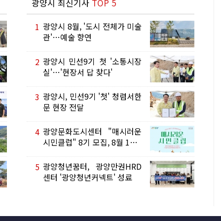
광양시 최신기사
TOP 5
광양시 8월, '도시 전체가 미술
1
관'…예술 향연
광양시 민선9기 첫 '소통시장
2
실'…'현장서 답 찾다'
광양시, 민선9기 '첫' 청렴서한
3
문 현장 전달
광양문화도시센터 "매시러운
4
시민클럽" 8기 모집, 8월 17일
까지...
광양청년꿈터, 광양만권HRD
5
센터 '광양청년커넥트' 성료