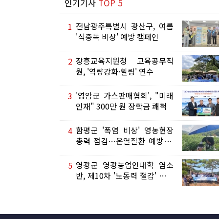
인기기사
TOP 5
전남광주특별시 광산구, 여름
1
'식중독 비상' 예방 캠페인
장흥교육지원청 교육공무직
2
원, '역량강화·힐링' 연수
'영암군 가스판매협회', "미래
3
인재" 300만 원 장학금 쾌척
함평군 '폭염 비상' 영농현장
4
총력 점검…온열질환 예방 박
차...
영광군 영광농업인대학 염소
5
반, 제10차 '노동력 절감' 현장
교육...