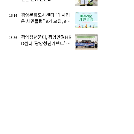
광양문화도시센터 "매시러
16:14
운 시민클럽" 8기 모집, 8월
17일까지...
광양청년꿈터, 광양만권HR
13:56
D센터 '광양청년커넥트' 성
료...