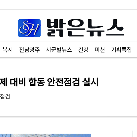
복지
전남광주
시군별뉴스
건강
미션
기획특집
제 대비 합동 안전점검 실시
 점검