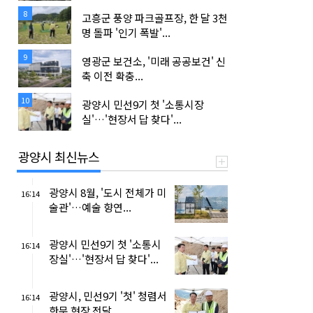
8
고흥군 풍양 파크골프장, 한 달 3천
명 돌파 '인기 폭발'...
9
영광군 보건소, '미래 공공보건' 신
축 이전 확충...
10
광양시 민선9기 첫 '소통시장
실'…'현장서 답 찾다'...
광양시 최신뉴스
광양시 8월, '도시 전체가 미
16:14
술관'…예술 향연...
광양시 민선9기 첫 '소통시
16:14
장실'…'현장서 답 찾다'...
광양시, 민선9기 '첫' 청렴서
16:14
한문 현장 전달...