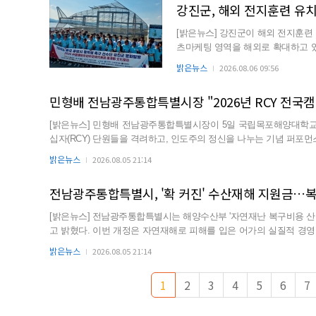
강진군, 해외 전지훈련 유치
[밝은뉴스] 강진군이 해외 전지훈련
츠마케팅 영역을 해외로 확대하고 있다.
중국 푸양시...
밝은뉴스
2026.08.06 09:56
민형배 전남광주통합특별시장 "2026년 RCY 전국캠
[밝은뉴스] 민형배 전남광주통합특별시장이 5일 국립목포해양대학교에서
십자(RCY) 단원들을 격려하고, 인도주의 정신을 나누는 기념 퍼포먼스에 동참했다. 대한적십자사가 주최
주통합특별시지사가 주관한 이번 전국캠프에는 전국 RCY 단원과 지도교
밝은뉴스
2026.08.05 21:14
목포 일원에서 진행된다. 참가자들은 ‘바다처럼 깊게, 평화처럼 넓게!.
전남광주통합특별시, '확 커진' 수산재해 지원금…
[밝은뉴스] 전남광주통합특별시는 해양수산부 '자연재난 복구비용 산
고 밝혔다. 이번 개정은 자연재해로 피해를 입은 어가의 실질적 경영 복구와 생계 안정을
생산비용 상승분을 반영하여 어업인 체감 실질적 지원을 제공하기 위해 추진되었다. 주요 개정 내용에는 
밝은뉴스
2026.08.05 21:14
은 김 종자(500g 1상자, 3천825원) 등 7개 품목 신설이 포함됐다...
1
2
3
4
5
6
7