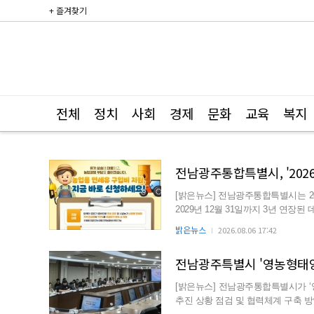
+ 즐겨찾기
전체
정치
사회
경제
문화
교육
복지
전남광주통합특별시, '2026
[밝은뉴스] 전남광주통합특별시는 2
2029년 12월 31일까지 3년 연장된 데 대해 환영의 뜻
격 상승...
밝은뉴스
2026.08.06 17:42
전남광주특별시 '영농형태양
[밝은뉴스] 전남광주통합특별시가 ‘
추진 상황 점검 및 협력체계 구축 