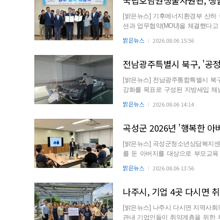
국립호남권생물자원관, 생
[밝은뉴스] 기후에너지환경부 산하
션과 업무협약(MOU)을 체결했다고
활용한 천연 생물자원 효능...
밝은뉴스
2026.08.06 15:56
전남광주특별시 북구, '공정
[밝은뉴스] 전남광주통합특별시 북구
강화를 목표로 구성된 지방세입 체납관리단의 
지 4개월간 지방세와 ...
밝은뉴스
2026.08.06 14:14
곡성군 2026년 '행복한 아
[밝은뉴스] 곡성군청소년상담복지센터
를 둔 아버지를 대상으로 부모교육 
밝혔다. 이번 프로...
밝은뉴스
2026.08.06 13:56
나주시, 기업 4곳 다시면 취
[밝은뉴스] 나주시 다시면 지역사회
관내 기업인들이 취약계층을 위한 