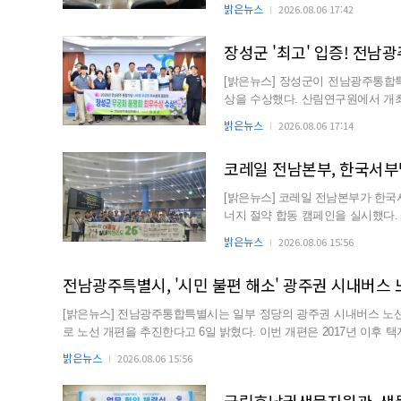
합특별시 에너지정책과장, ...
밝은뉴스
2026.08.06 17:42
[밝은뉴스] 장성군이 전남광주통합
상을 수상했다. 산림연구원에서 개최된 이번 품평회에는 통합특별시 내 11개 시·군과 개인이 참가
해 무궁화의 아름다움을 ...
밝은뉴스
2026.08.06 17:14
코레일 전남본부, 한국서부
[밝은뉴스] 코레일 전남본부가 한국
너지 절약 합동 캠페인을 실시했다. 이번 캠페인은 여름철 전력수요 증가에 대응하고 에너지 절약
실천문화를 확산하기 위해 ...
밝은뉴스
2026.08.06 15:56
전남광주특별시, '시민 불편 해소' 광주권 시내버스
[밝은뉴스] 전남광주통합특별시는 일부 정당의 광주권 시내버스 노선
로 노선 개편을 추진한다고 6일 밝혔다. 이번 개편은 2017년 이후 택지개발 및 산업단지 조성 등으로 도시 여건과 생활권이 크게 변
화하고 이동 수요가 증가했음에도 불구하고, 도시철도 2호선 개통 
밝은뉴스
2026.08.06 15:56
불편이 장기간 지속된 데 따른 불가피한 