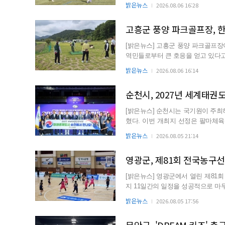
연일 이어지는 폭...
밝은뉴스
2026.08.06 16:28
고흥군 풍양 파크골프장, 한 
[밝은뉴스] 고흥군 풍양 파크골프장이
역민들로부터 큰 호응을 얻고 있다고 1일 밝혔다. 풍양 파크골프장은 
프 시설이다. ...
밝은뉴스
2026.08.06 16:14
순천시, 2027년 세계태권
[밝은뉴스] 순천시는 국기원이 주최
혔다. 이번 개최지 선정은 팔마체육관 인프라, 풍부한 관광·문화자원, 대규모 국제행사 운영 역량
등이 높게 평가된...
밝은뉴스
2026.08.05 21:14
영광군, 제81회 전국농구선
[밝은뉴스] 영광군에서 열린 제81
지 11일간의 일정을 성공적으로 마
관했으며, 전국 129...
밝은뉴스
2026.08.05 17:56