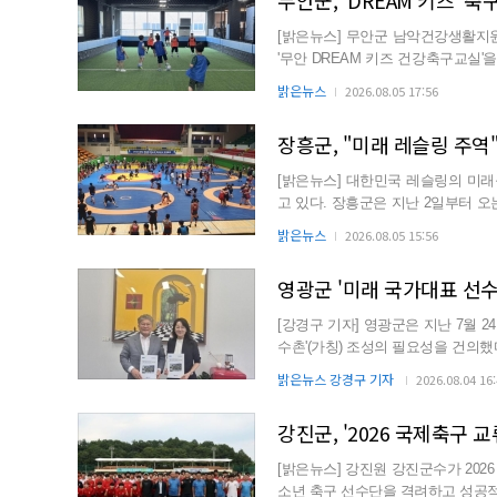
무안군, 'DREAM 키즈' 
[밝은뉴스] 무안군 남악건강생활지
'무안 DREAM 키즈 건강축구교실'
월 7일까지 매주 토...
밝은뉴스
2026.08.05 17:56
장흥군, "미래 레슬링 주역
[밝은뉴스] 대한민국 레슬링의 미
고 있다. 장흥군은 지난 2일부터 오는
대표 전지훈련’이 성...
밝은뉴스
2026.08.05 15:56
영광군 '미래 국가대표 선수
[강경구 기자] 영광군은 지난 7월 
수촌'(가칭) 조성의 필요성을 건의
조했다. 영광군...
밝은뉴스 강경구 기자
2026.08.04 16
강진군, '2026 국제축구 
[밝은뉴스] 강진원 강진군수가 202
소년 축구 선수단을 격려하고 성공