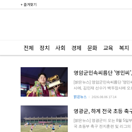
+ 즐겨찾기
전체
정치
사회
경제
문화
교육
복지
영암군민속씨름단 '영민씨',
[밝은뉴스] 영암군민속씨름단 '영
사에, 김민재 선수가 백두장사에 오
수는 개인 통산 26번째, ...
밝은뉴스
2026.08.06 17:14
영광군, 하계 전국 초등 축구
[밝은뉴스] 영광군이 오는 8월 5
국 초등부 축구 전지훈련 및 리그의