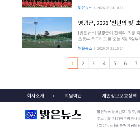
지 않았다. 해당 ...
밝은뉴스
2026.08.04 10:14
영광군, 2026 '천년의 빛'
[밝은뉴스] 영광군이 전국의 초등 축
초등부 축구리그’를 오는 8월 5일
구장 등에서 개...
밝은뉴스
2026.07.31 15:14
1
2
3
4
5
6
7
회사소개
회원약관
개인정보보호정책
밝은뉴스
등록번호 : 광주, 아
주소 : (61217)광주광역시 북구
[ 밝은뉴스 ]을 통해 제공되