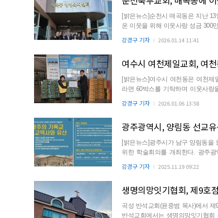
순천북부교회, 매곡동에 이웃
[밝은뉴스]순천시 매곡동은 지난 1
운 이웃을 위해 이웃사랑 성금 300만 원을 기탁했다고 
연초를 맞아 지...
강경구 기자
2026.01.14 11:41
여수시 여천제일교회, 여천
[밝은뉴스]여수시 여천동은 여천제일교회
라면 60박스를 기탁하며 이웃사랑을 실천했다고 밝혔다. 
경로당 등 ...
강경구 기자
2026.01.06 13:58
광주광역시, 양림동 선교유
[밝은뉴스]광주시가 남구 양림동을
위한 학술회의를 개최한다. 광주광역시는 20~21일 호남신학대학교 일원에서 ‘한국기독선교유산
세계유산 등재 추진을 위...
강경구 기자
2025.11.19 09:22
생명의망잇기협회, 제9호점
곡성 반석교회(윤중범 목사)에서 제9호점 저온 저장고 감
반석교회에서는 생명의망잇기협회 주