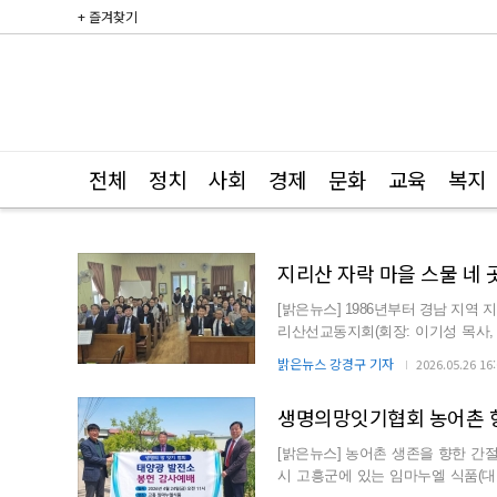
+ 즐겨찾기
전체
정치
사회
경제
문화
교육
복지
지리산 자락 마을 스물 네 
[밝은뉴스] 1986년부터 경남 지역
리산선교동지회(회장: 이기성 목사,
목사 시무)에서...
밝은뉴스 강경구 기자
2026.05.26 16
생명의망잇기협회 농어촌 향
[밝은뉴스] 농어촌 생존을 향한 간절함 돕고 
시 고흥군에 있는 임마누엘 식품(대