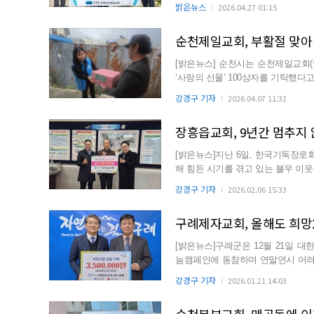
태양광 시설...
밝은뉴스
2026.04.27 01:15
순천제일교회, 부활절 맞아 
[밝은뉴스] 순천시는 순천제일교회(
‘사랑의 선물’ 100상자를 기탁했다고 밝혔다. 이번에 전달된 선물 상자는 치약, 
생필품...
강경구 기자
2026.04.07 11:32
장흥읍교회, 9년간 멈추지
[밝은뉴스]지난 6일, 한국기독장
해 힘든 시기를 겪고 있는 불우 이
회의 큰 귀감이 되고 있다....
강경구 기자
2026.02.06 15:33
구례제자교회, 올해도 희망
[밝은뉴스]구례군은 12월 21일 
눔캠페인에 동참하며 연말연시 어려운
밝혔다. 구례제자교...
강경구 기자
2026.01.21 14:03