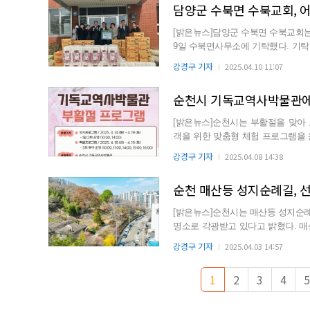
담양군 수북면 수북교회, 
[밝은뉴스]담양군 수북면 수북교회는
9일 수북면사무소에 기탁했다. 기탁된 물품은 라면, 화장지 등 생필품으로, 기초수급자 및 차상위,
한부모, ...
강경구 기자
2025.04.10 11:07
순천시 기독교역사박물관에서
[밝은뉴스]순천시는 부활절을 맞아 
객을 위한 맞춤형 체험 프로그램을 운영한다고 밝혔다. 이번 
일반 시민 대상 특별 ...
강경구 기자
2025.04.08 14:38
순천 매산등 성지순례길, 
[밝은뉴스]순천시는 매산등 성지순
명소로 각광받고 있다고 밝혔다. 매산등 성지순례길은 1913년 미국 남장로교 선교사들이 교회, 학
교, 병원 등을 세우...
강경구 기자
2025.04.03 14:57
1
2
3
4
5