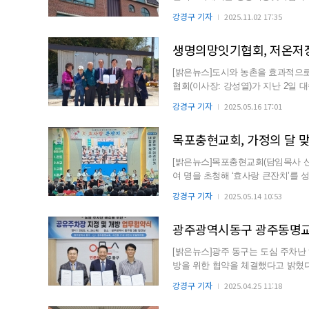
윤중범 목사는...
강경구 기자
2025.11.02 17:35
생명의망잇기협회, 저온저장
[밝은뉴스]도시와 농촌을 효과적으
협회(이사장: 강성열)가 지난 2일 
배를 드렸다. 이날...
강경구 기자
2025.05.16 17:01
목포충현교회, 가정의 달 
[밝은뉴스]목포충현교회(담임목사 신철
여 명을 초청해 ‘효사랑 큰잔치’를 성황리에 개최했다. 이번 행사
화센터 회원들이...
강경구 기자
2025.05.14 10:53
광주광역시동구 광주동명교회
[밝은뉴스]광주 동구는 도심 주차난
방을 위한 협약을 체결했다고 밝혔다. 이번 협약은 관내 민간 주차장을 공유주차장으로 개
민과 방문객들의 주...
강경구 기자
2025.04.25 11:18